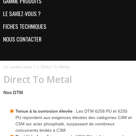
GAMME PRODUITS
LE SAVIEZ-VOUS ?
FICHES TECHNIQUES
NOUS CONTACTER
Le saviez-vous ?
»
Direct To Metal
Direct To Metal
Nos DTM
Tenue à la corrosion élevée
: Les DTM 6258 PU et 6255
PU répondent aux exigences élevées des catégories C4M et
C5M sur acier phosphaté, surpassant de nombreux
concurrents limités à C3M.