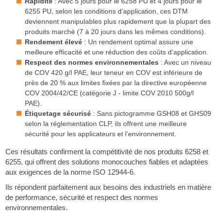
Rapidité
: Avec 5 jours pour le 6258 PU et 4 jours pour le
6255 PU, selon les conditions d’application, ces DTM
deviennent manipulables plus rapidement que la plupart des
produits marché (7 à 20 jours dans les mêmes conditions).
Rendement élevé
: Un rendement optimal assure une
meilleure efficacité et une réduction des coûts d’application.
Respect des normes environnementales
: Avec un niveau
de COV 420 g/l PAE, leur teneur en COV est inférieure de
près de 20 % aux limites fixées par la directive européenne
COV 2004/42/CE (catégorie J - limite COV 2010 500g/l
PAE).
Étiquetage sécurisé
: Sans pictogramme GSH08 et GHS09
selon la réglementation CLP, ils offrent une meilleure
sécurité pour les applicateurs et l’environnement.
Ces résultats confirment la compétitivité de nos produits 6258 et
6255, qui offrent des solutions monocouches fiables et adaptées
aux exigences de la norme ISO 12944-6.
Ils répondent parfaitement aux besoins des industriels en matière
de performance, sécurité et respect des normes
environnementales.