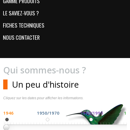
GAMME PRODUITS
LE SAVIEZ-VOUS ?
FICHES TECHNIQUES
NOUS CONTACTER
Qui sommes-nous ?
Un peu d'histoire
Cliquez sur les dates pour afficher les informations.
1946
1950/1970
1970/1990
19