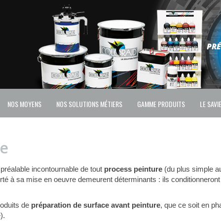
NOS MOYENS
NOS SOLUTIONS MÉTIERS
GAMME PRODUITS
LE SAVI
ce
 préalable incontournable de tout
process peinture
(du plus simple au
orté à sa mise en oeuvre demeurent déterminants : ils conditionneron
oduits de
préparation de surface avant peinture
, que ce soit en p
).