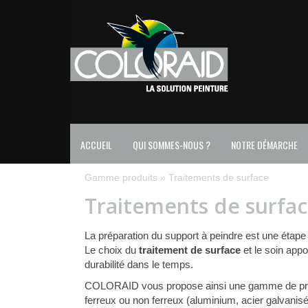
ACCUEIL
QUI SOMMES-NOUS ?
NOTRE DÉMARCHE
Gamme produits
»
Traitements de surface
Traitements de surfa
La préparation du support à peindre est une étape
Le choix du
traitement de surface
et le soin app
durabilité dans le temps.
COLORAID vous propose ainsi une gamme de pr
ferreux ou non ferreux (aluminium, acier galvanisé