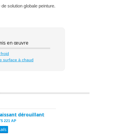
de solution globale peinture.
is en œuvre
froid
e surface à chaud
aissant dérouillant
TS 221 AP
ails