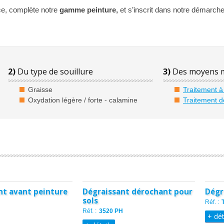
ce, complète notre
gamme peinture,
et s’inscrit dans notre démarche 
2)
Du type de souillure
3)
Des moyens m
Graisse
Traitement à 
Oxydation légère / forte - calamine
Traitement d
nt avant peinture
Dégraissant dérochant pour
Dégr
sols
Réf. :
Réf. :
3520 PH
+ dét