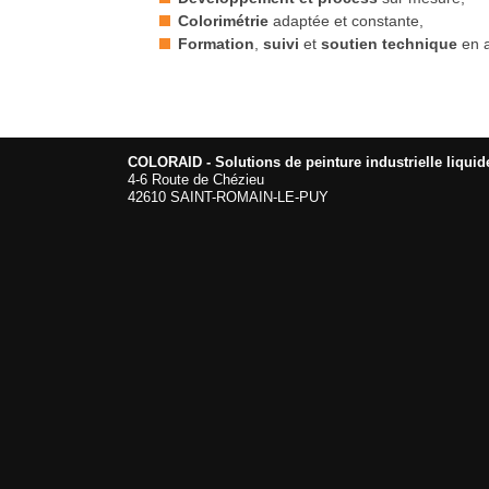
Colorimétrie
adaptée et constante,
Formation
,
suivi
et
soutien technique
en a
COLORAID - Solutions de peinture industrielle liquid
4-6 Route de Chézieu
42610 SAINT-ROMAIN-LE-PUY