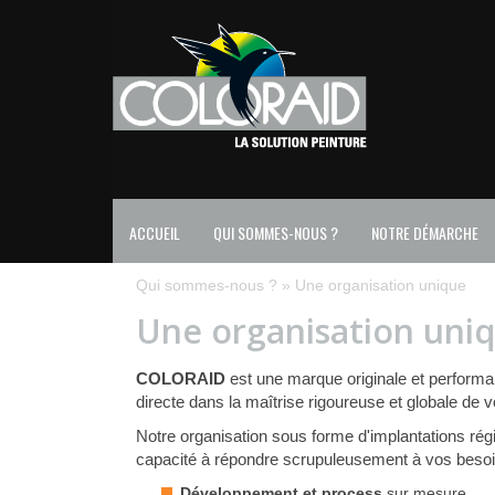
ACCUEIL
QUI SOMMES-NOUS ?
NOTRE DÉMARCHE
Qui sommes-nous ?
»
Une organisation unique
Une organisation uni
COLORAID
est une marque originale et perform
directe dans la maîtrise rigoureuse et globale de 
Notre organisation sous forme d'implantations régio
capacité à répondre scrupuleusement à vos besoi
Développement et process
sur mesure,