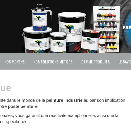
NOS MOYENS
NOS SOLUTIONS MÉTIERS
GAMME PRODUITS
LE SAVI
que
ante dans le monde de la
peinture industrielle
, par son implication
votre
poste peinture
.
nales, vous garantit une réactivité exceptionnelle, ainsi que la
ns spécifiques :