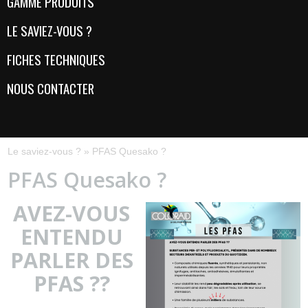
GAMME PRODUITS
LE SAVIEZ-VOUS ?
FICHES TECHNIQUES
NOUS CONTACTER
Le saviez-vous ?
»
PFAS Quesako ?
PFAS Quesako ?
AVEZ-VOUS
ENTENDU
PARLER DES
PFAS ??